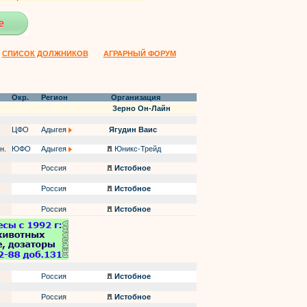
СПИСОК ДОЛЖНИКОВ
АГРАРНЫЙ ФОРУМ
Окр.
Регион
Организация
Зерно Он-Лайн
ЦФО
Адыгея
Ягудин Ваис
н.
ЮФО
Адыгея
Юникс-Трейд
Россия
Истобное
Россия
Истобное
Россия
Истобное
Россия
Истобное
Россия
Истобное