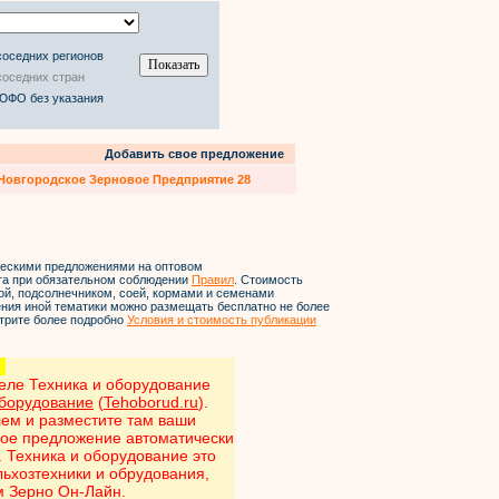
соседних регионов
соседних стран
 ЮФО без указания
Добавить свое предложение
Новгородское Зерновое Предприятие 28
ческими предложениями на оптовом
йта при обязательном соблюдении
Правил
. Стоимость
ой, подсолнечником, соей, кормами и семенами
ления иной тематики можно размещать бесплатно не более
трите более подробно
Условия и стоимость публикации
!
еле Техника и оборудование
оборудование
(
Tehoborud.ru
).
лем и разместите там ваши
вое предложение автоматически
 Техника и оборудование это
ьхозтехники и обрудования,
 Зерно Он-Лайн.