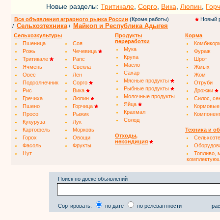
Новые разделы:
Тритикале
,
Сорго
,
Вика
,
Люпин
,
Гор
Все объявления аграрного рынка России
(Кроме работы)
Новый 
Сельхозтехника
Майкоп и Республика Адыгея
/
/
Сельхозкультуры
Продукты
Корма
переработки
Пшеница
Соя
Комбикор
Мука
Рожь
Чечевица
Фураж
Крупа
Тритикале
Рапс
Шрот
Масло
Ячмень
Свекла
Жмых
Сахар
Овес
Лен
Жом
Мясные продукты
Подсолнечник
Сорго
Отруби
Рыбные продукты
Рис
Вика
Дрожжи
Молочные продукты
Гречиха
Люпин
Силос, се
Яйца
Пшено
Горчица
Кормовые
Крахмал
Просо
Рыжик
Компонен
Солод
Кукуруза
Лук
Картофель
Морковь
Техника и о
Отходы,
Горох
Овощи
Сельхозт
некондиция
Фасоль
Фрукты
Оборудов
Нут
Топливо, 
комплектую
Поиск по доске объявлений
Сортировать:
по дате
по релевантности
рас