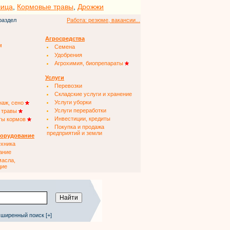
чица
,
Кормовые травы
,
Дрожжи
раздел
Работа: резюме, вакансии...
Агросредства
м
Семена
Удобрения
Агрохимия, биопрепараты
Услуги
Перевозки
Складские услуги и хранение
Услуги уборки
наж, сено
Услуги переработки
 травы
Инвестиции, кредиты
ты кормов
Покупка и продажа
предприятий и земли
борудование
ехника
ание
масла,
щие
ширенный поиск [+]