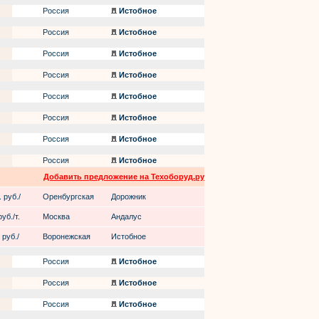
Россия
Истобное
Россия
Истобное
Россия
Истобное
Россия
Истобное
Россия
Истобное
Россия
Истобное
Россия
Истобное
Россия
Истобное
Добавить предложение на Техоборуд.ру
 руб./
Оренбургская
Дорожник
уб./т.
Москва
Андалус
 руб./
Воронежская
Истобное
Россия
Истобное
Россия
Истобное
Россия
Истобное