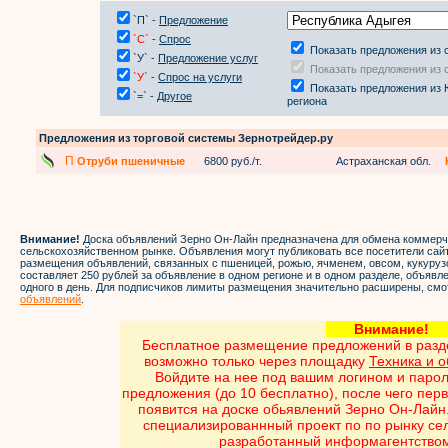
`П` -
Предложение
`С`
-
Спрос
Показать предложения из 
`У` -
Предложение услуг
Показать предложения из 
`У`
-
Спрос на услуги
Показать предложения из
`=` -
Другое
региона
Предложения из торговой системы Зернотрейдер.ру
П
Отруби пшеничные
6800 руб./т.
Астраханская обл.
Внимание!
Доска объявлений Зерно Он-Лайн предназначена для обмена коммер
сельскохозяйственном рынке. Объявления могут публиковать все посетители са
размещения объявлений, связанных с пшеницей, рожью, ячменем, овсом, кукуруз
составляет 250 рублей за объявление в одном регионе и в одном разделе, объяв
одного в день. Для подписчиков лимиты размещения значительно расширены, смо
объявлений
.
Внимание
Бесплатное размещение предложений в разд
возможно только через площадку
Техника и 
Войдите на нее под вашим логином и паро
предложения (до 10 бесплатно), после чего пер
появится на доске обьявлений Зерно Он-Лайн.
специализированнный проект по по рынку сел
разработанный информагентством