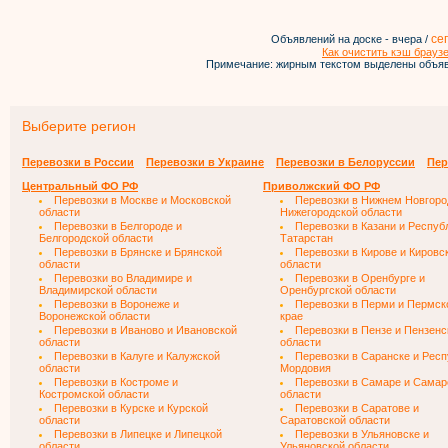
се
Объявлений на доске - вчера /
Как очистить кэш брауз
Примечание: жирным текстом выделены объяв
Выберите регион
Перевозки в России
Перевозки в Украине
Перевозки в Белоруссии
Пер
Центральный ФО РФ
Приволжский ФО РФ
Перевозки в Москве и Московской
Перевозки в Нижнем Новгоро
области
Нижегородской области
Перевозки в Белгороде и
Перевозки в Казани и Респуб
Белгородской области
Татарстан
Перевозки в Брянске и Брянской
Перевозки в Кирове и Кировс
области
области
Перевозки во Владимире и
Перевозки в Оренбурге и
Владимирской области
Оренбургской области
Перевозки в Воронеже и
Перевозки в Перми и Пермс
Воронежской области
крае
Перевозки в Иваново и Ивановской
Перевозки в Пензе и Пензенс
области
области
Перевозки в Калуге и Калужской
Перевозки в Саранске и Респ
области
Мордовия
Перевозки в Костроме и
Перевозки в Самаре и Самар
Костромской области
области
Перевозки в Курске и Курской
Перевозки в Саратове и
области
Саратовской области
Перевозки в Липецке и Липецкой
Перевозки в Ульяновске и
области
Ульяновской области