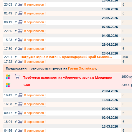
18.06.2026
23:03
У
8 зерновозов !
6
10.06.2026
01:49
У
8 зерновозов !
6
28.05.2026
08:19
У
8 зерновозов !
6
07.05.2026
22:36
У
8 зерновозов !
6
04.05.2026
15:23
У
8 зерновозов !
6
29.04.2026
17:30
У
8 зерновозов !
6
23.04.2026
22:01
У
Погрузка зерна в вагоны Краснодарский край г.Лабин...
400
17:22
У
8 зерновозов !
6
Предложения транспорта и грузов на
Грузы Онлайн.ру
:
1600 ру
Требуется транспорт на уборочную зерна в Мордовии
Соя
23900 р
20.04.2026
16:43
У
8 зерновозов !
6
16.04.2026
16:58
У
8 зерновозов !
6
09.04.2026
00:47
У
8 зерновозов !
6
02.04.2026
18:04
У
8 зерновозов !
6
13.03.2026
04:56
У
8 зерновозов !
6