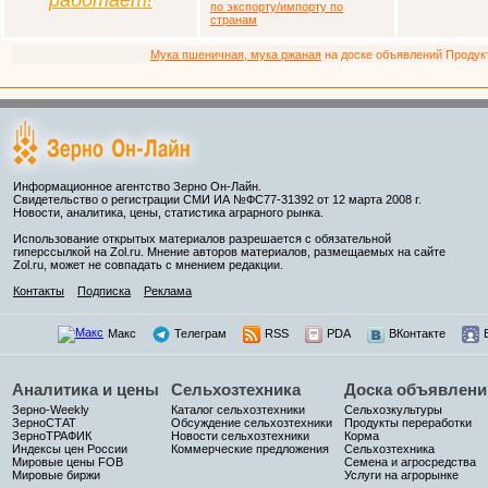
работает!
по экспорту/импорту по
странам
Мука пшеничная, мука ржаная
на доске объявлений Продукто
Информационное агентство Зерно Он-Лайн.
Свидетельство о регистрации СМИ ИА №ФС77-31392 от 12 марта 2008 г.
Новости, аналитика, цены, статистика аграрного рынка.
Использование открытых материалов разрешается с обязательной
гиперссылкой на Zol.ru. Мнение авторов материалов, размещаемых на сайте
Zol.ru, может не совпадать с мнением редакции.
Контакты
Подписка
Реклама
Макс
Телеграм
RSS
PDA
ВКонтакте
Аналитика и цены
Сельхозтехника
Доска объявлени
Зерно-Weekly
Каталог сельхозтехники
Сельхозкультуры
ЗерноСТАТ
Обсуждение сельхозтехники
Продукты переработки
ЗерноТРАФИК
Новости сельхозтехники
Корма
Индексы цен России
Коммерческие предложения
Сельхозтехника
Мировые цены FOB
Семена и агросредства
Мировые биржи
Услуги на агрорынке