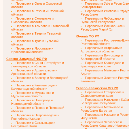
Перевозки в Орле и Орловской
Перевозки в Уфе и Республи
области
Башкортостан
Перевозки в Рязани и Рязанской
Перевозки в Ижевске и Удму
области
Республике
Перевозки в Смоленске и
Перевозки в Чебоксарах и
Смоленской области
Чувашской Республике
Перевозки в Тамбове и Тамбовской
Перевозки в Йошкар-Оле и
области
Республике Марий Эл
Перевозки в Твери и Тверской
Южный ФО РФ
области
Перевозки в Ростове-на-Дону
Перевозки в Туле и Тульской
Ростовской области
области
Перевозки в Астрахани и
Перевозки в Ярославле и
Астраханской области
Ярославской области
Перевозки в Волгограде и
Северо-Западный ФО РФ
Волгоградской области
Перевозки в Санкт-Петербурге и
Перевозки в Краснодаре и
Ленинградской области
Краснодарском крае
Перевозки в Архангельске и
Перевозки в Майкопе и Респ
Архангельской области
Адыгея
Перевозки в Вологде и Вологодской
Перевозки в Элисте и Респуб
области
Калмыкия
Перевозки в Калининграде и
Северо-Кавказский ФО РФ
Калиниградской области
Перевозки в Ставрополе и
Перевозки в Мурманске и
Ставропольском крае
Мурманской области
Перевозки в Нальчике и Каба
Перевозки в Новгороде и
Балкарской Республике
Новгородской области
Перевозки в Махачкале и
Перевозки в Пскове и Псковской
Республике Дагестан
области
Перевозки в Назрани и Респу
Перевозки в Петрозаводске и
Ингушетия
Республике Карелия
Перевозки в Черкесске и
Перевозки в Сыктывкаре и
Республике Карачаево-Черкесс
Республике Коми