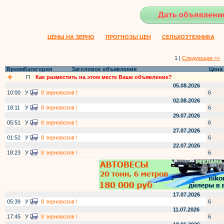
ЦЕНЫ НА ЗЕРНО
ПРОГНОЗЫ ЦЕН
СЕЛЬХОЗТЕХНИКА
1 |
Следующая >>
Время
Категория
Заголовок объявления
Цена
П
Как разместить на этом месте Ваше объявление?
05.08.2026
10:00
У
8 зерновозов !
6
02.08.2026
18:11
У
8 зерновозов !
6
29.07.2026
05:51
У
8 зерновозов !
6
27.07.2026
01:52
У
8 зерновозов !
6
22.07.2026
18:23
У
8 зерновозов !
6
17.07.2026
05:39
У
8 зерновозов !
6
11.07.2026
17:45
У
8 зерновозов !
6