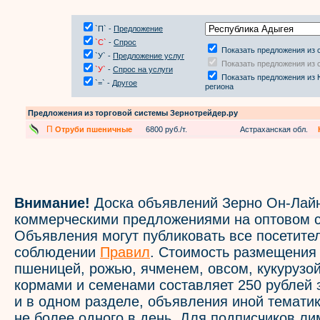
`П` -
Предложение
`С`
-
Спрос
Показать предложения из 
`У` -
Предложение услуг
Показать предложения из 
`У`
-
Спрос на услуги
Показать предложения из
`=` -
Другое
региона
Предложения из торговой системы Зернотрейдер.ру
П
Отруби пшеничные
6800 руб./т.
Астраханская обл.
Внимание!
Доска объявлений Зерно Он-Лайн
коммерческими предложениями на оптовом с
Объявления могут публиковать все посетите
соблюдении
Правил
. Стоимость размещения
пшеницей, рожью, ячменем, овсом, кукурузой
кормами и семенами составляет 250 рублей 
и в одном разделе, объявления иной темати
не более одного в день. Для подписчиков л