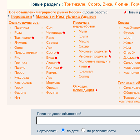
Новые разделы:
Тритикале
,
Сорго
,
Вика
,
Люпин
,
Гор
Все объявления аграрного рынка России
(Кроме работы)
Новый 
Перевозки
Майкоп и Республика Адыгея
/
/
Сельхозкультуры
Продукты
Корма
переработки
Пшеница
Соя
Комбикор
Мука
Рожь
Чечевица
Фураж
Крупа
Тритикале
Рапс
Шрот
Масло
Ячмень
Свекла
Жмых
Сахар
Овес
Лен
Жом
Мясные продукты
Подсолнечник
Сорго
Отруби
Рыбные продукты
Рис
Вика
Дрожжи
Молочные продукты
Гречиха
Люпин
Силос, се
Яйца
Пшено
Горчица
Кормовые
Крахмал
Просо
Рыжик
Компонен
Солод
Кукуруза
Лук
Картофель
Морковь
Техника и о
Отходы,
Горох
Овощи
Сельхозт
некондиция
Фасоль
Фрукты
Оборудов
Нут
Топливо, 
комплектую
Поиск по доске объявлений
Сортировать:
по дате
по релевантности
рас