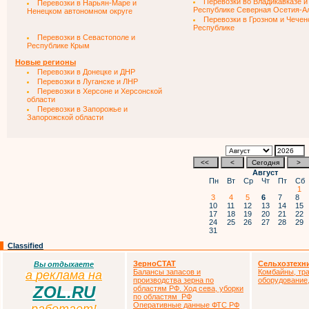
Перевозки во Владикавказе и
Перевозки в Нарьян-Маре и
Республике Северная Осетия-А
Ненецком автономном округе
Перевозки в Грозном и Чечен
Республике
Перевозки в Севастополе и
Республике Крым
Новые регионы
Перевозки в Донецке и ДНР
Перевозки в Луганске и ЛНР
Перевозки в Херсоне и Херсонской
области
Перевозки в Запорожье и
Запорожской области
Август
Пн
Вт
Ср
Чт
Пт
Сб
1
3
4
5
6
7
8
10
11
12
13
14
15
17
18
19
20
21
22
24
25
26
27
28
29
31
Classified
ЗерноСТАТ
Сельхозтехн
Вы отдыхаете
Балансы запасов и
Комбайны, тра
а
р
еклама на
производства зерна по
оборудование,
ZOL.RU
областям РФ. Ход сева, уборки
по областям РФ
Оперативные данные ФТС РФ