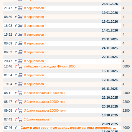
25.01.2026
21:47
У
8 зерновозов !
4
19.01.2026
08:30
У
8 зерновозов !
4
16.01.2026
16:03
У
8 зерновозов !
4
14.01.2026
15:52
У
8 зерновозов !
4
26.11.2025
08:09
У
8 зерновозов !
4
24.11.2025
06:52
У
8 зерновозов !
4
22.11.2025
20:47
У
8 зерновозов !
4
12:46
У
Лебедянь-Краснодар Яблоки 1000т
3800
15.11.2025
01:54
У
8 зерновозов !
4
12.11.2025
19:04
У
8 зерновозов !
4
06.11.2025
08:11
У
Яблоки навалом 10000 тонн
2400
22.10.2025
08:47
У
Яблоки навалом 10000 тонн
2200
20.10.2025
09:08
У
Яблоки навалом 10000 тонн
2200
18.10.2025
07:43
У
Яблоки навалом
26.09.2025
07:46
У
Сдам в долгосрочную аренду новые вагоны зерновозы ...
4000
16.09.2025