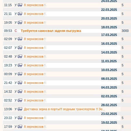
24.03.2025
11:15
У
8 зерновозов !
5
22.03.2025
21:11
У
8 зерновозов !
5
20.03.2025
19:05
У
8 зерновозов !
5
18.03.2025
09:53
С
Требуется самосвал задняя выгрузка
3000
17.03.2025
02:09
У
8 зерновозов !
5
16.03.2025
02:07
У
8 зерновозов !
5
14.03.2025
02:48
У
8 зерновозов !
5
11.03.2025
19:23
У
8 зерновозов !
5
10.03.2025
00:09
У
8 зерновозов !
5
08.03.2025
21:42
У
8 зерновозов !
5
04.03.2025
14:32
У
8 зерновозов !
5
02.03.2025
02:52
У
8 зерновозов !
5
28.02.2025
13:06
У
Доставка зерна в порты!!! водным транспортом !! Зе...
23.02.2025
23:22
У
8 зерновозов !
5
19.02.2025
17:59
У
8 зерновозов !
5