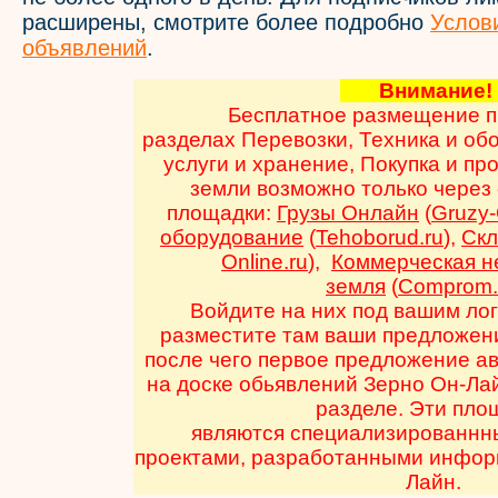
расширены, смотрите более подробно
Услов
объявлений
.
Внимани
Бесплатное размещение п
разделах Перевозки, Техника и об
услуги и хранение, Покупка и пр
земли возможно только через
площадки:
Грузы Онлайн
(
Gruzy-
оборудование
(
Tehoborud.ru
),
Ск
Online.ru
),
Коммерческая н
земля
(
Comprom.
Войдите на них под вашим ло
разместите там ваши предложени
после чего первое предложение а
на доске обьявлений Зерно Он-Ла
разделе. Эти пло
являются специализированнн
проектами, разработанными инфор
Лайн.